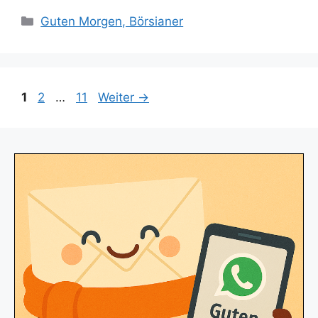
Kategorien
Guten Morgen, Börsianer
Seite
Seite
Seite
1
2
…
11
Weiter
→